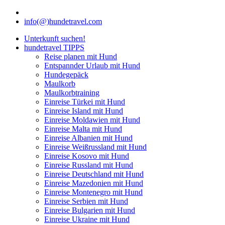
info(@)hundetravel.com
Unterkunft suchen!
hundetravel TIPPS
Reise planen mit Hund
Entspannder Urlaub mit Hund
Hundegepäck
Maulkorb
Maulkorbtraining
Einreise Türkei mit Hund
Einreise Island mit Hund
Einreise Moldawien mit Hund
Einreise Malta mit Hund
Einreise Albanien mit Hund
Einreise Weißrussland mit Hund
Einreise Kosovo mit Hund
Einreise Russland mit Hund
Einreise Deutschland mit Hund
Einreise Mazedonien mit Hund
Einreise Montenegro mit Hund
Einreise Serbien mit Hund
Einreise Bulgarien mit Hund
Einreise Ukraine mit Hund