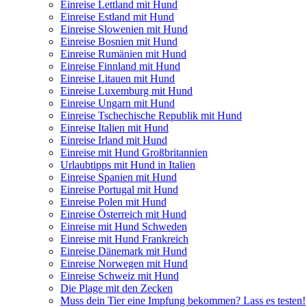
Einreise Lettland mit Hund
Einreise Estland mit Hund
Einreise Slowenien mit Hund
Einreise Bosnien mit Hund
Einreise Rumänien mit Hund
Einreise Finnland mit Hund
Einreise Litauen mit Hund
Einreise Luxemburg mit Hund
Einreise Ungarn mit Hund
Einreise Tschechische Republik mit Hund
Einreise Italien mit Hund
Einreise Irland mit Hund
Einreise mit Hund Großbritannien
Urlaubtipps mit Hund in Italien
Einreise Spanien mit Hund
Einreise Portugal mit Hund
Einreise Polen mit Hund
Einreise Österreich mit Hund
Einreise mit Hund Schweden
Einreise mit Hund Frankreich
Einreise Dänemark mit Hund
Einreise Norwegen mit Hund
Einreise Schweiz mit Hund
Die Plage mit den Zecken
Muss dein Tier eine Impfung bekommen? Lass es testen!