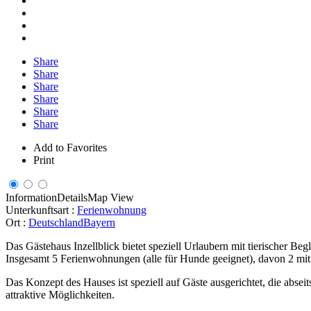
Share
Share
Share
Share
Share
Share
Add to Favorites
Print
Information
Details
Map View
Unterkunftsart :
Ferienwohnung
Ort :
Deutschland
Bayern
Das Gästehaus Inzellblick bietet speziell Urlaubern mit tierischer Be
Insgesamt 5 Ferienwohnungen (alle für Hunde geeignet), davon 2 mit
Das Konzept des Hauses ist speziell auf Gäste ausgerichtet, die abs
attraktive Möglichkeiten.