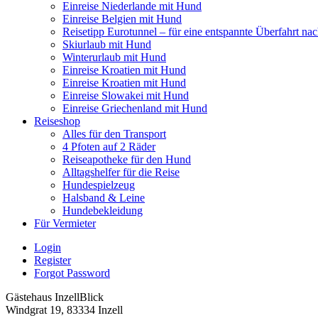
Einreise Niederlande mit Hund
Einreise Belgien mit Hund
Reisetipp Eurotunnel – für eine entspannte Überfahrt na
Skiurlaub mit Hund
Winterurlaub mit Hund
Einreise Kroatien mit Hund
Einreise Kroatien mit Hund
Einreise Slowakei mit Hund
Einreise Griechenland mit Hund
Reiseshop
Alles für den Transport
4 Pfoten auf 2 Räder
Reiseapotheke für den Hund
Alltagshelfer für die Reise
Hundespielzeug
Halsband & Leine
Hundebekleidung
Für Vermieter
Login
Register
Forgot Password
Gästehaus InzellBlick
Windgrat 19, 83334 Inzell