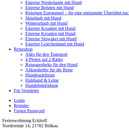
Einreise Niederlande mit Hund
Einreise Belgien mit Hund
Reisetipp Eurotunnel – für eine entspannte Überfahrt na
Skiurlaub mit Hund
Winterurlaub mit Hund
Einreise Kroatien mit Hund
Einreise Kroatien mit Hund
Einreise Slowakei mit Hund
Einreise Griechenland mit Hund
Reiseshop
Alles für den Transport
4 Pfoten auf 2 Räder
Reiseapotheke für den Hund
Alltagshelfer für die Reise
Hundespielzeug
Halsband & Leine
Hundebekleidung
Für Vermieter
Login
Register
Forgot Password
Ferienwohnung Eckhoff
Norderende 14, 21782 Bülkau