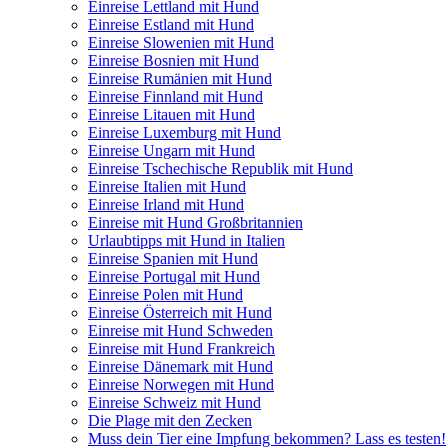
Einreise Lettland mit Hund
Einreise Estland mit Hund
Einreise Slowenien mit Hund
Einreise Bosnien mit Hund
Einreise Rumänien mit Hund
Einreise Finnland mit Hund
Einreise Litauen mit Hund
Einreise Luxemburg mit Hund
Einreise Ungarn mit Hund
Einreise Tschechische Republik mit Hund
Einreise Italien mit Hund
Einreise Irland mit Hund
Einreise mit Hund Großbritannien
Urlaubtipps mit Hund in Italien
Einreise Spanien mit Hund
Einreise Portugal mit Hund
Einreise Polen mit Hund
Einreise Österreich mit Hund
Einreise mit Hund Schweden
Einreise mit Hund Frankreich
Einreise Dänemark mit Hund
Einreise Norwegen mit Hund
Einreise Schweiz mit Hund
Die Plage mit den Zecken
Muss dein Tier eine Impfung bekommen? Lass es testen!