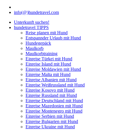
info(@)hundetravel.com
Unterkunft suchen!
hundetravel TIPPS
Reise planen mit Hund
Entspannder Urlaub mit Hund
Hundegepäck
Maulkorb
Maulkorbtraining
Einreise Türkei mit Hund
Einreise Island mit Hund
Einreise Moldawien mit Hund
Einreise Malta mit Hund
Einreise Albanien mit Hund
Einreise Weißrussland mit Hund
Einreise Kosovo mit Hund
Einreise Russland mit Hund
Einreise Deutschland mit Hund
Einreise Mazedonien mit Hund
Einreise Montenegro mit Hund
Einreise Serbien mit Hund
Einreise Bulgarien mit Hund
Einreise Ukraine mit Hund