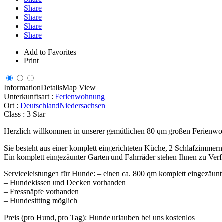
Share
Share
Share
Share
Add to Favorites
Print
Information
Details
Map View
Unterkunftsart :
Ferienwohnung
Ort :
Deutschland
Niedersachsen
Class :
3 Star
Herzlich willkommen in unserer gemütlichen 80 qm großen Ferienwo
Sie besteht aus einer komplett eingerichteten Küche, 2 Schlafzimm
Ein komplett eingezäunter Garten und Fahrräder stehen Ihnen zu Ver
Serviceleistungen für Hunde: – einen ca. 800 qm komplett eingezäun
– Hundekissen und Decken vorhanden
– Fressnäpfe vorhanden
– Hundesitting möglich
Preis (pro Hund, pro Tag): Hunde urlauben bei uns kostenlos