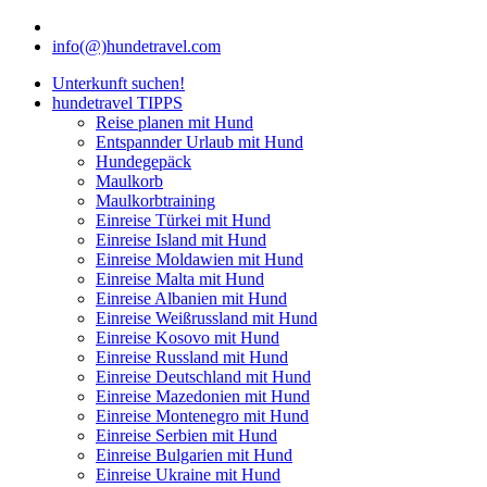
info(@)hundetravel.com
Unterkunft suchen!
hundetravel TIPPS
Reise planen mit Hund
Entspannder Urlaub mit Hund
Hundegepäck
Maulkorb
Maulkorbtraining
Einreise Türkei mit Hund
Einreise Island mit Hund
Einreise Moldawien mit Hund
Einreise Malta mit Hund
Einreise Albanien mit Hund
Einreise Weißrussland mit Hund
Einreise Kosovo mit Hund
Einreise Russland mit Hund
Einreise Deutschland mit Hund
Einreise Mazedonien mit Hund
Einreise Montenegro mit Hund
Einreise Serbien mit Hund
Einreise Bulgarien mit Hund
Einreise Ukraine mit Hund