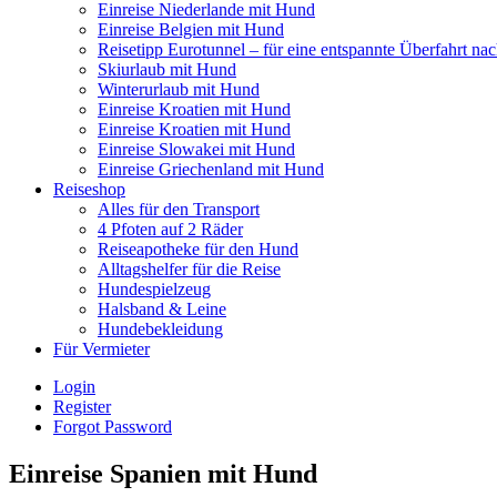
Einreise Niederlande mit Hund
Einreise Belgien mit Hund
Reisetipp Eurotunnel – für eine entspannte Überfahrt na
Skiurlaub mit Hund
Winterurlaub mit Hund
Einreise Kroatien mit Hund
Einreise Kroatien mit Hund
Einreise Slowakei mit Hund
Einreise Griechenland mit Hund
Reiseshop
Alles für den Transport
4 Pfoten auf 2 Räder
Reiseapotheke für den Hund
Alltagshelfer für die Reise
Hundespielzeug
Halsband & Leine
Hundebekleidung
Für Vermieter
Login
Register
Forgot Password
Einreise Spanien mit Hund