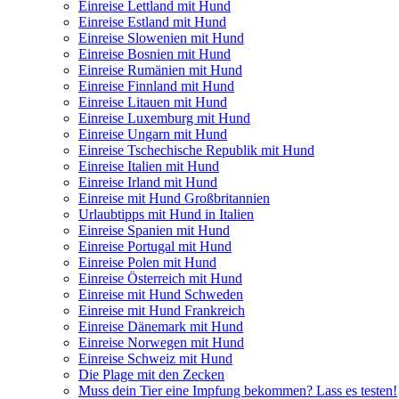
Einreise Lettland mit Hund
Einreise Estland mit Hund
Einreise Slowenien mit Hund
Einreise Bosnien mit Hund
Einreise Rumänien mit Hund
Einreise Finnland mit Hund
Einreise Litauen mit Hund
Einreise Luxemburg mit Hund
Einreise Ungarn mit Hund
Einreise Tschechische Republik mit Hund
Einreise Italien mit Hund
Einreise Irland mit Hund
Einreise mit Hund Großbritannien
Urlaubtipps mit Hund in Italien
Einreise Spanien mit Hund
Einreise Portugal mit Hund
Einreise Polen mit Hund
Einreise Österreich mit Hund
Einreise mit Hund Schweden
Einreise mit Hund Frankreich
Einreise Dänemark mit Hund
Einreise Norwegen mit Hund
Einreise Schweiz mit Hund
Die Plage mit den Zecken
Muss dein Tier eine Impfung bekommen? Lass es testen!