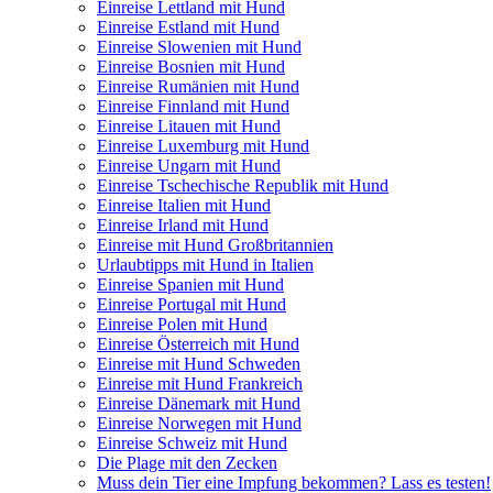
Einreise Lettland mit Hund
Einreise Estland mit Hund
Einreise Slowenien mit Hund
Einreise Bosnien mit Hund
Einreise Rumänien mit Hund
Einreise Finnland mit Hund
Einreise Litauen mit Hund
Einreise Luxemburg mit Hund
Einreise Ungarn mit Hund
Einreise Tschechische Republik mit Hund
Einreise Italien mit Hund
Einreise Irland mit Hund
Einreise mit Hund Großbritannien
Urlaubtipps mit Hund in Italien
Einreise Spanien mit Hund
Einreise Portugal mit Hund
Einreise Polen mit Hund
Einreise Österreich mit Hund
Einreise mit Hund Schweden
Einreise mit Hund Frankreich
Einreise Dänemark mit Hund
Einreise Norwegen mit Hund
Einreise Schweiz mit Hund
Die Plage mit den Zecken
Muss dein Tier eine Impfung bekommen? Lass es testen!