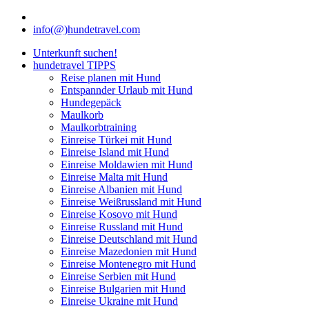
info(@)hundetravel.com
Unterkunft suchen!
hundetravel TIPPS
Reise planen mit Hund
Entspannder Urlaub mit Hund
Hundegepäck
Maulkorb
Maulkorbtraining
Einreise Türkei mit Hund
Einreise Island mit Hund
Einreise Moldawien mit Hund
Einreise Malta mit Hund
Einreise Albanien mit Hund
Einreise Weißrussland mit Hund
Einreise Kosovo mit Hund
Einreise Russland mit Hund
Einreise Deutschland mit Hund
Einreise Mazedonien mit Hund
Einreise Montenegro mit Hund
Einreise Serbien mit Hund
Einreise Bulgarien mit Hund
Einreise Ukraine mit Hund