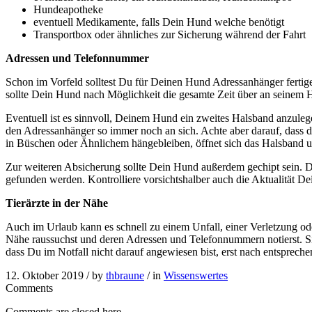
Hundeapotheke
eventuell Medikamente, falls Dein Hund welche benötigt
Transportbox oder ähnliches zur Sicherung während der Fahrt
Adressen und Telefonnummer
Schon im Vorfeld solltest Du für Deinen Hund Adressanhänger ferti
sollte Dein Hund nach Möglichkeit die gesamte Zeit über an seinem H
Eventuell ist es sinnvoll, Deinem Hund ein zweites Halsband anzulege
den Adressanhänger so immer noch an sich. Achte aber darauf, dass die
in Büschen oder Ähnlichem hängebleiben, öffnet sich das Halsband u
Zur weiteren Absicherung sollte Dein Hund außerdem gechipt sein. Di
gefunden werden. Kontrolliere vorsichtshalber auch die Aktualität Dei
Tierärzte in der Nähe
Auch im Urlaub kann es schnell zu einem Unfall, einer Verletzung od
Nähe raussuchst und deren Adressen und Telefonnummern notierst. Si
dass Du im Notfall nicht darauf angewiesen bist, erst nach entspre
12. Oktober 2019 /
by
thbraune
/ in
Wissenswertes
Comments
Comments are closed here.