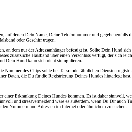
gen, auf denen Dein Name, Deine Telefonnummer und gegebenenfalls die
alsband oder Geschirr tragen.
n, an dem nur der Adressanhänger befestigt ist. Sollte Dein Hund sich
ses zusätzliche Halsband über einen Verschluss verfügt, der sich leich
nd Dein Hund kann sich nicht strangulieren.
e Nummer des Chips sollte bei Tasso oder ähnlichen Diensten registrie
ner Daten, die Du für die Registrierung Deines Hundes hinterlegt hast.
er einer Erkrankung Deines Hundes kommen. Es ist daher sinnvoll, wenn
nnvoll und stressvermeidend wäre es außerdem, wenn Du Dir auch Tierä
chenden Nummern und Adressen im Internet oder ähnlichem zu suchen.