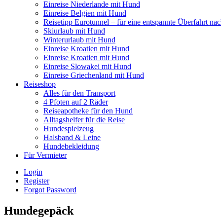
Einreise Niederlande mit Hund
Einreise Belgien mit Hund
Reisetipp Eurotunnel – für eine entspannte Überfahrt na
Skiurlaub mit Hund
Winterurlaub mit Hund
Einreise Kroatien mit Hund
Einreise Kroatien mit Hund
Einreise Slowakei mit Hund
Einreise Griechenland mit Hund
Reiseshop
Alles für den Transport
4 Pfoten auf 2 Räder
Reiseapotheke für den Hund
Alltagshelfer für die Reise
Hundespielzeug
Halsband & Leine
Hundebekleidung
Für Vermieter
Login
Register
Forgot Password
Hundegepäck