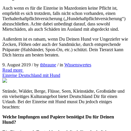
Auch wenn es für die Einreise in Mazedonien keine Pflicht ist,
empfiehlt es sich trotzdem, falls nicht schon vorhanden, einen
Tierhalterhaftpflichtversicherung („Hundehaftpflichtversicherung“)
abzuschließen. Achte dabei unbedingt darauf, dass sowohl
Mietschäden, als auch Schäden im Ausland mit abgedeckt sind.
Außerdem ist es ratsam, wenn Du Deinen Hund vor Ungeziefer wie
Zecken, Flöhen oder auch der Sandmücke, durch entsprechende
Präparate (Halsbänder, Spon-On, etc.) schützt. Dein Tierarzt kann
Dich hierzu am besten beraten.
9. August 2019 /
by
thbraune
/ in
Wissenswertes
Read more
Einreise Deutschland mit Hund
Strände, Wälder, Berge, Flüsse, Seen, Kleinstädte, Großstädte und
ein vielseitiges Kulturangebot bietet Deutschland Dir für einen
Urlaub. Bei der Einreise mit Hund musst Du jedoch einiges
beachten:
Welche Impfungen und Papiere benötigst Du für Deinen
Hund?