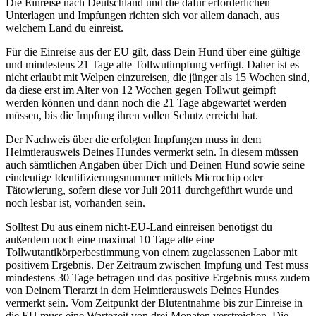
Die Einreise nach Deutschland und die dafür erforderlichen
Unterlagen und Impfungen richten sich vor allem danach, aus
welchem Land du einreist.
Für die Einreise aus der EU gilt, dass Dein Hund über eine gültige
und mindestens 21 Tage alte Tollwutimpfung verfügt. Daher ist es
nicht erlaubt mit Welpen einzureisen, die jünger als 15 Wochen sind,
da diese erst im Alter von 12 Wochen gegen Tollwut geimpft
werden können und dann noch die 21 Tage abgewartet werden
müssen, bis die Impfung ihren vollen Schutz erreicht hat.
Der Nachweis über die erfolgten Impfungen muss in dem
Heimtierausweis Deines Hundes vermerkt sein. In diesem müssen
auch sämtlichen Angaben über Dich und Deinen Hund sowie seine
eindeutige Identifizierungsnummer mittels Microchip oder
Tätowierung, sofern diese vor Juli 2011 durchgeführt wurde und
noch lesbar ist, vorhanden sein.
Solltest Du aus einem nicht-EU-Land einreisen benötigst du
außerdem noch eine maximal 10 Tage alte eine
Tollwutantikörperbestimmung von einem zugelassenen Labor mit
positivem Ergebnis. Der Zeitraum zwischen Impfung und Test muss
mindestens 30 Tage betragen und das positive Ergebnis muss zudem
von Deinem Tierarzt in dem Heimtierausweis Deines Hundes
vermerkt sein. Vom Zeitpunkt der Blutentnahme bis zur Einreise in
die EU muss eine Wartezeit von drei Monaten verstreichen. Die