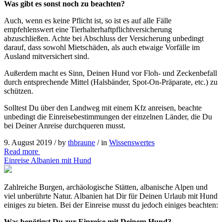
Was gibt es sonst noch zu beachten?
Auch, wenn es keine Pflicht ist, so ist es auf alle Fälle
empfehlenswert eine Tierhalterhaftpflichtversicherung
abzuschließen. Achte bei Abschluss der Versicherung unbedingt
darauf, dass sowohl Mietschäden, als auch etwaige Vorfälle im
Ausland mitversichert sind.
Außerdem macht es Sinn, Deinen Hund vor Floh- und Zeckenbefall
durch entsprechende Mittel (Halsbänder, Spot‑On-Präparate, etc.) zu
schützen.
Solltest Du über den Landweg mit einem Kfz anreisen, beachte
unbedingt die Einreisebestimmungen der einzelnen Länder, die Du
bei Deiner Anreise durchqueren musst.
9. August 2019 /
by
thbraune
/ in
Wissenswertes
Read more
Einreise Albanien mit Hund
Zahlreiche Burgen, archäologische Stätten, albanische Alpen und
viel unberührte Natur. Albanien hat Dir für Deinen Urlaub mit Hund
einiges zu bieten. Bei der Einreise musst du jedoch einiges beachten:
Was benötigst Du zur Einreise mit Deinem Hund?