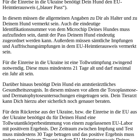
Für die Einreise in die Ukraine benötigt Dein Hund den EU-
Heimtierausweis („blauer Pass“).
In diesem müssen die allgemeinen Angaben zu Dir als Halter und zu
Deinem Hund vermerkt sein. Auch die eindeutige
Identifikationsnummer von dem Microchip Deines Hundes muss
aufzufinden sein, damit der Pass Deinem Hund eindeutig
zugeordnet werden kann. Außerdem müssen sämtliche Impfungen
und Auffrischungsimpfungen in dem EU-Heimtierausweis vermerkt
sein.
Für die Einreise in die Ukraine ist eine Tollwutimpfung zwingend
notwendig. Diese muss mindestens 21 Tage alt und darf maximal
ein Jahr alt sein.
Darüber hinaus benötigt Dein Hund ein amtstierärztliches
Gesundheitszeugnis. In diesem müssen vor allem die Toxoplasmose-
und Dermatophytoseuntersuchungen eingetragen sein. Dein Tierarzt
kann Dich hierzu aber sicherlich noch genauer beraten.
Für dein Rückreise aus der Ukraine, bzw. die Einreise in die EU aus
der Ukraine benötigst du für Deinen Hund eine
Tollwutantikörperbestimmung von einem zugelassenen EU-Labor
mit positivem Ergebnis. Der Zeitraum zwischen Impfung und Test
muss mindestens 30 Tage betragen und das positive Ergebnis muss
zudem von Deinem Tierarzt in dem EU-Heimtierausweis Deines