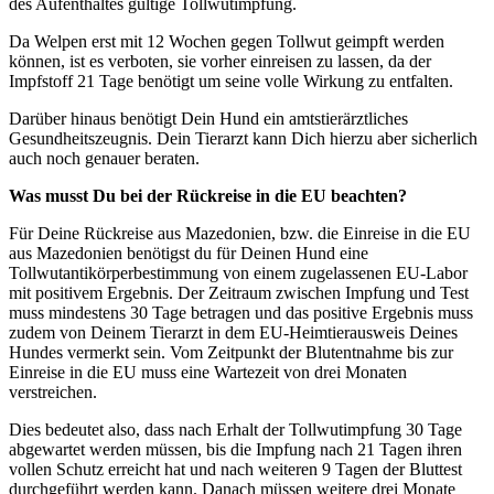
des Aufenthaltes gültige Tollwutimpfung.
Da Welpen erst mit 12 Wochen gegen Tollwut geimpft werden
können, ist es verboten, sie vorher einreisen zu lassen, da der
Impfstoff 21 Tage benötigt um seine volle Wirkung zu entfalten.
Darüber hinaus benötigt Dein Hund ein amtstierärztliches
Gesundheitszeugnis. Dein Tierarzt kann Dich hierzu aber sicherlich
auch noch genauer beraten.
Was musst Du bei der Rückreise in die EU beachten?
Für Deine Rückreise aus Mazedonien, bzw. die Einreise in die EU
aus Mazedonien benötigst du für Deinen Hund eine
Tollwutantikörperbestimmung von einem zugelassenen EU-Labor
mit positivem Ergebnis. Der Zeitraum zwischen Impfung und Test
muss mindestens 30 Tage betragen und das positive Ergebnis muss
zudem von Deinem Tierarzt in dem EU-Heimtierausweis Deines
Hundes vermerkt sein. Vom Zeitpunkt der Blutentnahme bis zur
Einreise in die EU muss eine Wartezeit von drei Monaten
verstreichen.
Dies bedeutet also, dass nach Erhalt der Tollwutimpfung 30 Tage
abgewartet werden müssen, bis die Impfung nach 21 Tagen ihren
vollen Schutz erreicht hat und nach weiteren 9 Tagen der Bluttest
durchgeführt werden kann. Danach müssen weitere drei Monate