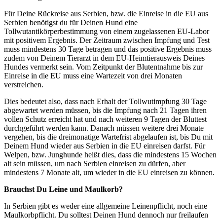
Für Deine Rückreise aus Serbien, bzw. die Einreise in die EU aus
Serbien benötigst du für Deinen Hund eine
Tollwutantikörperbestimmung von einem zugelassenen EU-Labor
mit positivem Ergebnis. Der Zeitraum zwischen Impfung und Test
muss mindestens 30 Tage betragen und das positive Ergebnis muss
zudem von Deinem Tierarzt in dem EU-Heimtierausweis Deines
Hundes vermerkt sein. Vom Zeitpunkt der Blutentnahme bis zur
Einreise in die EU muss eine Wartezeit von drei Monaten
verstreichen.
Dies bedeutet also, dass nach Erhalt der Tollwutimpfung 30 Tage
abgewartet werden müssen, bis die Impfung nach 21 Tagen ihren
vollen Schutz erreicht hat und nach weiteren 9 Tagen der Bluttest
durchgeführt werden kann. Danach müssen weitere drei Monate
vergehen, bis die dreimonatige Wartefrist abgelaufen ist, bis Du mit
Deinem Hund wieder aus Serbien in die EU einreisen darfst. Für
Welpen, bzw. Junghunde heißt dies, dass die mindestens 15 Wochen
alt sein müssen, um nach Serbien einreisen zu dürfen, aber
mindestens 7 Monate alt, um wieder in die EU einreisen zu können.
Brauchst Du Leine und Maulkorb?
In Serbien gibt es weder eine allgemeine Leinenpflicht, noch eine
Maulkorbpflicht. Du solltest Deinen Hund dennoch nur freilaufen