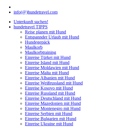
info(@)hundetravel.com
Unterkunft suchen!
hundetravel TIPPS
Reise planen mit Hund
Entspannder Urlaub mit Hund
Hundegepäck
Maulkorb
Maulkorbtraining
Einreise Türkei mit Hund
Einreise Island mit Hund
Einreise Moldawien mit Hund
Einreise Malta mit Hund
Einreise Albanien mit Hund
Einreise Weißrussland mit Hund
Einreise Kosovo mit Hund
Einreise Russland mit Hund
Einreise Deutschland mit Hund
Einreise Mazedonien mit Hund
Einreise Montenegro mit Hund
Einreise Serbien mit Hund
Einreise Bulgarien mit Hund
Einreise Ukraine mit Hund