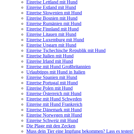
Einreise Lettland mit Hund
Einreise Estland mit Hund
Einreise Slowenien mit Hund
Einreise Bosnien mit Hund
Einreise Rumänien mit Hund
Einreise Finnland mit Hund
Einreise Litauen mit Hund
Einreise Luxemburg mit Hund
Einreise Ungarn mit Hund
Einreise Tschechische Republik mit Hund
Einreise Italien mit Hund
Einreise Irland mit Hund
Einreise mit Hund Großbritannien
Urlaubtipps mit Hund in Italien
Einreise Spanien mit Hund
Einreise Portugal mit Hund
Einreise Polen mit Hund
Einreise Österreich mit Hund
Einreise mit Hund Schweden
Einreise mit Hund Frankreich
Einreise Dänemark mit Hund
Einreise Norwegen mit Hund
Einreise Schweiz mit Hund
Die Plage mit den Zecken
Muss dein Tier eine Impfung bekommen? Lass es testen!