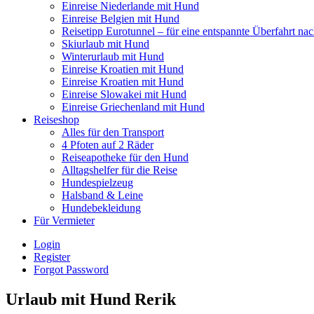
Einreise Niederlande mit Hund
Einreise Belgien mit Hund
Reisetipp Eurotunnel – für eine entspannte Überfahrt na
Skiurlaub mit Hund
Winterurlaub mit Hund
Einreise Kroatien mit Hund
Einreise Kroatien mit Hund
Einreise Slowakei mit Hund
Einreise Griechenland mit Hund
Reiseshop
Alles für den Transport
4 Pfoten auf 2 Räder
Reiseapotheke für den Hund
Alltagshelfer für die Reise
Hundespielzeug
Halsband & Leine
Hundebekleidung
Für Vermieter
Login
Register
Forgot Password
Urlaub mit Hund Rerik