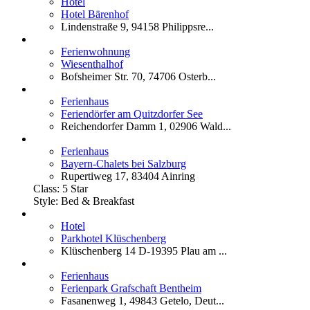
Hotel
Hotel Bärenhof
Lindenstraße 9, 94158 Philippsre...
Ferienwohnung
Wiesenthalhof
Bofsheimer Str. 70, 74706 Osterb...
Ferienhaus
Feriendörfer am Quitzdorfer See
Reichendorfer Damm 1, 02906 Wald...
Ferienhaus
Bayern-Chalets bei Salzburg
Rupertiweg 17, 83404 Ainring
Class:
5 Star
Style:
Bed & Breakfast
Hotel
Parkhotel Klüschenberg
Klüschenberg 14 D-19395 Plau am ...
Ferienhaus
Ferienpark Grafschaft Bentheim
Fasanenweg 1, 49843 Getelo, Deut...